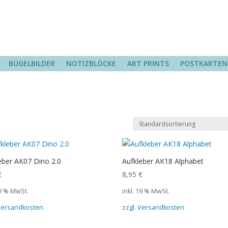
BÜGELBILDER
NOTIZBLÖCKE
ART PRINTS
POSTKARTEN
eber AK07 Dino 2.0
Aufkleber AK18 Alphabet
€
8,95
€
19 % MwSt.
inkl. 19 % MwSt.
 Versandkosten
zzgl. Versandkosten