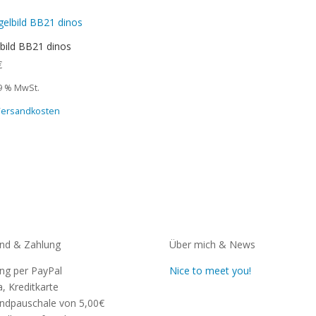
bild BB21 dinos
€
19 % MwSt.
 Versandkosten
nd & Zahlung
Über mich & News
ng per PayPal
Nice to meet you!
a, Kreditkarte
ndpauschale von 5,00€