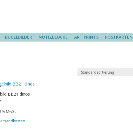
BÜGELBILDER
NOTIZBLÖCKE
ART PRINTS
POSTKARTEN
bild BB21 dinos
€
19 % MwSt.
 Versandkosten