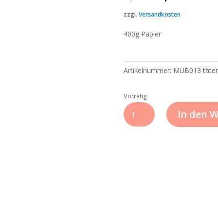
Preis
Preis
war:
ist:
zzgl.
Versandkosten
2,00 €
0,50 
400g Papier
Artikelnummer:
MUB013 täter
Vorrätig
BUNTE
In den 
TÜTE
Karte
MUB013
täterätäte
Menge