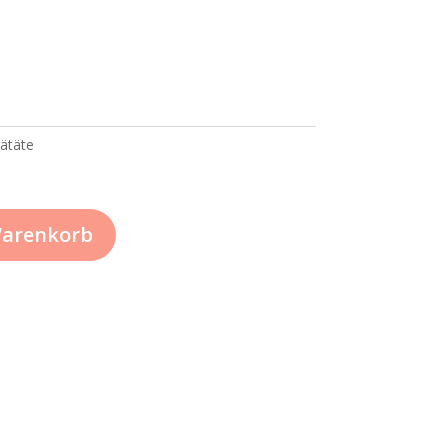
€.
ätäte
Warenkorb