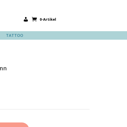
0-Artikel
TATTOO
ann