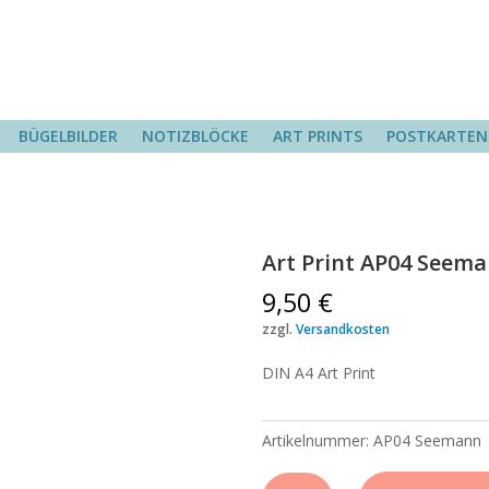
BÜGELBILDER
NOTIZBLÖCKE
ART PRINTS
POSTKARTEN
Art Print AP04 Seem
9,50
€
zzgl.
Versandkosten
DIN A4 Art Print
Artikelnummer:
AP04 Seemann
Art