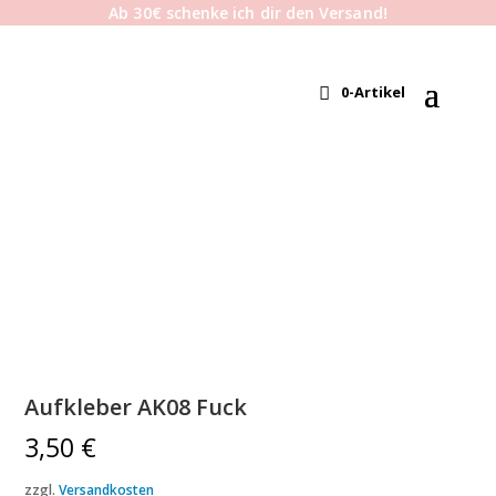
Ab 30€ schenke ich dir den Versand!
0-Artikel
Aufkleber AK08 Fuck
3,50
€
zzgl.
Versandkosten